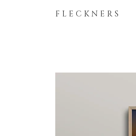
F L E C K N E R S