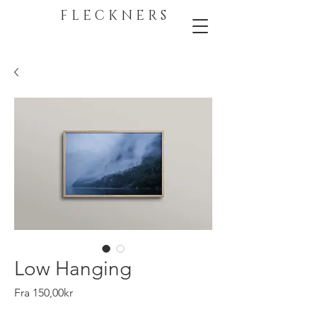
F L E C K N E R S
Low Hanging
Salgspris
Fra
150,00kr